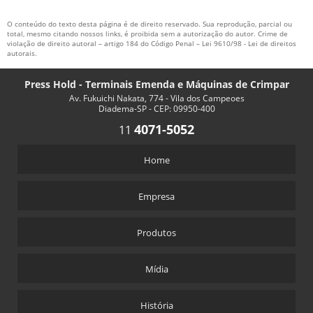
O conteúdo do texto desta página é de direito reservado. Sua reprodução, parcial ou
total, mesmo citando nossos links, é proibida sem a autorização do autor. Crime de
violação de direito autoral – artigo 184 do Código Penal –
Lei 9610/98 - Lei de direitos
autorais
.
Press Hold - Terminais Emenda e Máquinas de Crimpar
Av. Fukuichi Nakata, 774 - Vila dos Campeoes
Diadema-SP - CEP: 09950-400
4071-5052
11
Home
Empresa
Produtos
Mídia
História