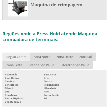
Maquina de crimpagem
Regiões onde a Press Hold atende Maquina
crimpadora de terminais:
Região Central
Zona Norte
Zona Oeste
Zona Sul
Zona Leste
Grande São Paulo
Litoral de São Paulo
Aclimação
Bela Vista
Bom Retiro
Brás
Cambuci
Centro
Consolação
Higienópolis
Glicério
Liberdade
Luz
Pari
República
Santa Cecília
Santa Efigênia
Sé
Vila Buarque